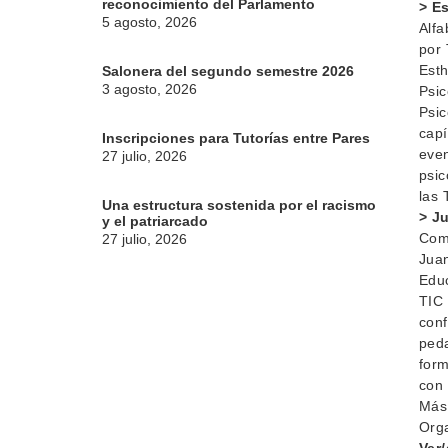
reconocimiento del Parlamento
> E
5 agosto, 2026
Alfa
por 
Esth
Salonera del segundo semestre 2026
3 agosto, 2026
Psic
Psic
capí
Inscripciones para Tutorías entre Pares
even
27 julio, 2026
psic
las 
Una estructura sostenida por el racismo
> J
y el patriarcado
Comp
27 julio, 2026
Juan
Educ
TIC 
conf
peda
form
con 
Más 
Orga