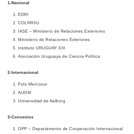
1-
Nacional
EDRI
COLRRIIU
IASE – Ministerio de Relaciones Exteriores
Ministerio de Relaciones Exteriores
Instituto URUGUAY XXI
Asociación Uruguaya de Ciencia Política
INSTITUCIONAL
2-
Internacional
BEDELÍA
Polo Mercosur
DEPARTAMENTOS
EVA FCS
AUGM
ENSEÑANZA
Universidad de Aalborg
OFERTA DE GRADO
INVESTIGACIÓN
POSGRADOS
3-
Convenios
EXTENSIÓN
EDUCACIÓN PERMANENTE
OPP – Departamento de Cooperación Internacional