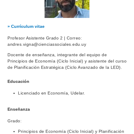
» Currículum vitae
Profesor Asistente Grado 2 | Correo:
andres.vigna@cienciassociales.edu.uy
Docente de enseñanza, integrante del equipo de
Principios de Economía (Ciclo Inicial) y asistente del curso
de Planificación Estratégica (Ciclo Avanzado de la LED).
INSTITUCIONAL
Educación
BEDELÍA
DEPARTAMENTOS
Licenciado en Economía, Udelar.
EVA FCS
ENSEÑANZA
OFERTA DE GRADO
Enseñanza
INVESTIGACIÓN
POSGRADOS
Grado:
EXTENSIÓN
EDUCACIÓN PERMANENTE
Principios de Economía (Ciclo Inicial) y Planificación