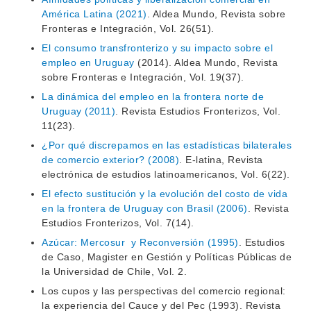
INVESTIGACIÓN
América Latina (2021)
. Aldea Mundo, Revista sobre
POSGRADOS
Fronteras e Integración, Vol. 26(51).
EXTENSIÓN
EDUCACIÓN PERMANENTE
El consumo transfronterizo y su impacto sobre el
empleo en Uruguay
(2014). Aldea Mundo, Revista
MOVILIDAD ACADÉMICA
SERVICIOS
sobre Fronteras e Integración, Vol. 19(37).
La dinámica del empleo en la frontera norte de
BIBLIOTECA
LLAMADOS
Uruguay (2011)
. Revista Estudios Fronterizos, Vol.
11(23).
NOTICIAS
¿Por qué discrepamos en las estadísticas bilaterales
de comercio exterior? (2008)
. E-latina, Revista
CONTACTO
electrónica de estudios latinoamericanos, Vol. 6(22).
El efecto sustitución y la evolución del costo de vida
en la frontera de Uruguay con Brasil (2006)
. Revista
Estudios Fronterizos, Vol. 7(14).
Azúcar: Mercosur y Reconversión (1995)
. Estudios
de Caso, Magister en Gestión y Políticas Públicas de
la Universidad de Chile, Vol. 2.
Los cupos y las perspectivas del comercio regional:
la experiencia del Cauce y del Pec (1993). Revista