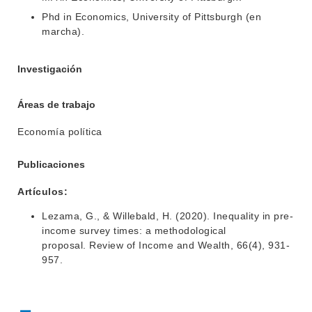
BEDELÍA
Phd in Economics, University of Pittsburgh (en
DEPARTAMENTOS
marcha).
EVA FCS
ENSEÑANZA
OFERTA DE GRADO
Investigación
INVESTIGACIÓN
POSGRADOS
Áreas de trabajo
EXTENSIÓN
EDUCACIÓN PERMANENTE
Economía política
MOVILIDAD ACADÉMICA
SERVICIOS
Publicaciones
BIBLIOTECA
LLAMADOS
Artículos:
NOTICIAS
Lezama, G., & Willebald, H. (2020). Inequality in pre‐
CONTACTO
income survey times: a methodological
proposal. Review of Income and Wealth, 66(4), 931-
957.