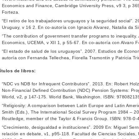
Economics and Finance, Cambridge University Press, v9 3, p 369
Forteza.
“El retiro de los trabajadores uruguayos y la seguridad social”.
Uruguay, v 16 2. En co-autoría con Ignacio Alvarez, Natalia da Si
“The contribution of government transfer programs to inequality. 
Economics, UCEMA, v XII 1, p 55-67. En co-autoría con Alvaro F
“El estado de salud de los uruguayos”. 2007. Estudios de Econom
autoría con Fernanda Tellechea, Fiorella Tramontin y Patricia Tri
tulos de libros:
“NDC vs NDB for Infrequent Contributors”. 2013. En: Robert Ho
Non-Financial Defined Contribution (NDC) Pension Systems: Pro
World, v2, p 147-175. World Bank, Washington. ISBN: 978082139
“Religiosity: A comparison between Latin Europe and Latin Ameri
Smith (Eds.), The International Social Survey Program 1984 – 200
Routledge, member of the Taylor & Francis Group. ISBN: 978-0-
“Crecimiento, desigualdad e instituciones”. 2009 En: Miguel Ser
relación en debate, v1, p95-118. Facultad de Ciencias Sociale