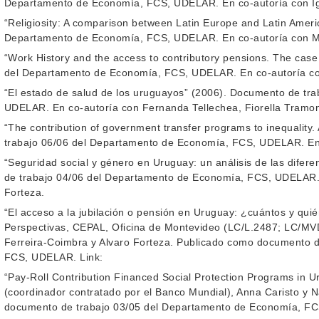
Departamento de Economía, FCS, UDELAR. En co-autoría con Igna
“Religiosity: A comparison between Latin Europe and Latin Ameri
Departamento de Economía, FCS, UDELAR. En co-autoría con M
“Work History and the access to contributory pensions. The cas
del Departamento de Economía, FCS, UDELAR. En co-autoría con
“El estado de salud de los uruguayos” (2006). Documento de tr
UDELAR. En co-autoría con Fernanda Tellechea, Fiorella Tramonti
“The contribution of government transfer programs to inequality
trabajo 06/06 del Departamento de Economía, FCS, UDELAR. En 
“Seguridad social y género en Uruguay: un análisis de las difere
de trabajo 04/06 del Departamento de Economía, FCS, UDELAR. E
Forteza.
“El acceso a la jubilación o pensión en Uruguay: ¿cuántos y quié
Perspectivas, CEPAL, Oficina de Montevideo (LC/L.2487; LC/MVD/
Ferreira-Coimbra y Alvaro Forteza. Publicado como documento 
FCS, UDELAR. Link:
“Pay-Roll Contribution Financed Social Protection Programs in U
(coordinador contratado por el Banco Mundial), Anna Caristo y 
documento de trabajo 03/05 del Departamento de Economía, F