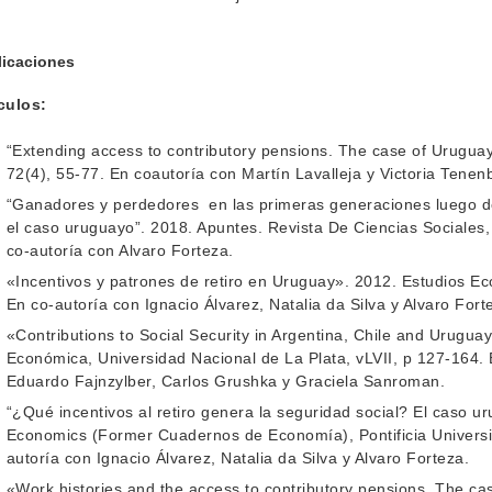
licaciones
culos:
“Extending access to contributory pensions. The case of Uruguay.
72(4), 55-77. En coautoría con Martín Lavalleja y Victoria Tene
“Ganadores y perdedores en las primeras generaciones luego de 
el caso uruguayo”. 2018. Apuntes. Revista De Ciencias Sociales, 
co-autoría con Alvaro Forteza.
«Incentivos y patrones de retiro en Uruguay». 2012. Estudios E
En co-autoría con Ignacio Álvarez, Natalia da Silva y Alvaro Fort
«Contributions to Social Security in Argentina, Chile and Uruguay
Económica, Universidad Nacional de La Plata, vLVII, p 127-164. E
Eduardo Fajnzylber, Carlos Grushka y Graciela Sanroman.
“¿Qué incentivos al retiro genera la seguridad social? El caso u
Economics (Former Cuadernos de Economía), Pontificia Universid
autoría con Ignacio Álvarez, Natalia da Silva y Alvaro Forteza.
«Work histories and the access to contributory pensions. The ca