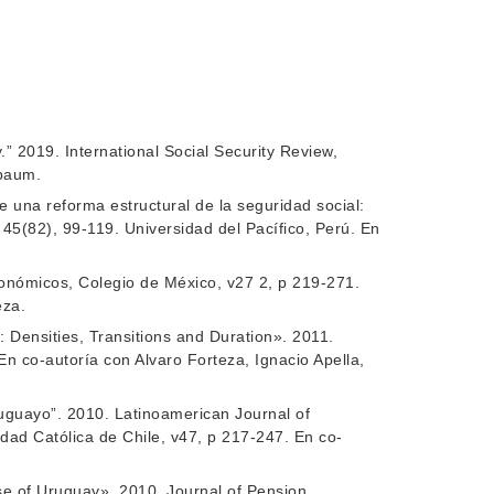
” 2019. International Social Security Review,
nbaum.
una reforma estructural de la seguridad social:
45(82), 99-119. Universidad del Pacífico, Perú. En
conómicos, Colegio de México, v27 2, p 219-271.
eza.
: Densities, Transitions and Duration». 2011.
n co-autoría con Alvaro Forteza, Ignacio Apella,
ruguayo”. 2010. Latinoamerican Journal of
ad Católica de Chile, v47, p 217-247. En co-
se of Uruguay». 2010. Journal of Pension