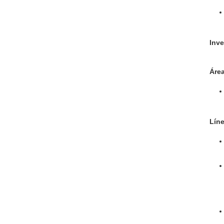
Inve
Área
Líne