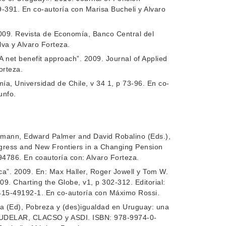
-391. En co-autoría con Marisa Bucheli y Alvaro
 2009. Revista de Economía, Banco Central del
lva y Alvaro Forteza.
A net benefit approach”. 2009. Journal of Applied
orteza.
ía, Universidad de Chile, v 34 1, p 73-96. En co-
unfo.
lzmann, Edward Palmer and David Robalino (Eds.),
gress and New Frontiers in a Changing Pension
4786. En coautoría con: Alvaro Forteza.
ca”. 2009. En: Max Haller, Roger Jowell y Tom W.
9. Charting the Globe, v1, p 302-312. Editorial:
415-49192-1. En co-autoría con Máximo Rossi.
na (Ed), Pobreza y (des)igualdad en Uruguay: una
s, UDELAR, CLACSO y ASDI. ISBN: 978-9974-0-