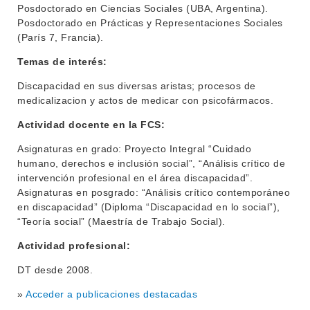
Posdoctorado en Ciencias Sociales (UBA, Argentina).
Posdoctorado en Prácticas y Representaciones Sociales
(París 7, Francia).
Temas de interés:
Discapacidad en sus diversas aristas; procesos de
medicalizacion y actos de medicar con psicofármacos.
Actividad docente en la FCS:
Asignaturas en grado: Proyecto Integral “Cuidado
INSTITUCIONAL
humano, derechos e inclusión social”, “Análisis crítico de
BEDELÍA
intervención profesional en el área discapacidad”.
DEPARTAMENTOS
Asignaturas en posgrado: “Análisis crítico contemporáneo
EVA FCS
en discapacidad” (Diploma “Discapacidad en lo social”),
ENSEÑANZA
“Teoría social” (Maestría de Trabajo Social).
OFERTA DE GRADO
Actividad profesional:
INVESTIGACIÓN
POSGRADOS
DT desde 2008.
EXTENSIÓN
EDUCACIÓN PERMANENTE
»
Acceder a publicaciones destacadas
MOVILIDAD ACADÉMICA
SERVICIOS