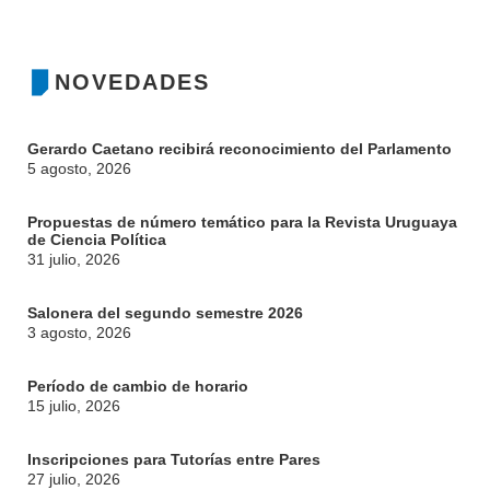
INSTITUCIONAL
BEDELÍA
DEPARTAMENTOS
NOVEDADES
EVA FCS
ENSEÑANZA
OFERTA DE GRADO
Gerardo Caetano recibirá reconocimiento del Parlamento
INVESTIGACIÓN
POSGRADOS
5 agosto, 2026
EXTENSIÓN
EDUCACIÓN PERMANENTE
Propuestas de número temático para la Revista Uruguaya
de Ciencia Política
MOVILIDAD ACADÉMICA
SERVICIOS
31 julio, 2026
BIBLIOTECA
LLAMADOS
Salonera del segundo semestre 2026
3 agosto, 2026
NOTICIAS
Período de cambio de horario
CONTACTO
15 julio, 2026
Inscripciones para Tutorías entre Pares
27 julio, 2026