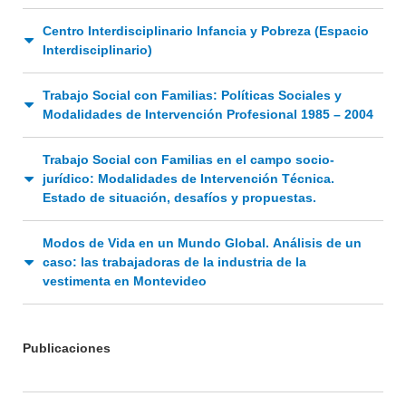
Centro Interdisciplinario Infancia y Pobreza (Espacio
Interdisciplinario)
Trabajo Social con Familias: Políticas Sociales y
Modalidades de Intervención Profesional 1985 – 2004
Trabajo Social con Familias en el campo socio-
jurídico: Modalidades de Intervención Técnica.
Estado de situación, desafíos y propuestas.
INSTITUCIONAL
BEDELÍA
Modos de Vida en un Mundo Global. Análisis de un
DEPARTAMENTOS
caso: las trabajadoras de la industria de la
EVA FCS
vestimenta en Montevideo
ENSEÑANZA
OFERTA DE GRADO
INVESTIGACIÓN
POSGRADOS
Publicaciones
EXTENSIÓN
EDUCACIÓN PERMANENTE
MOVILIDAD ACADÉMICA
SERVICIOS