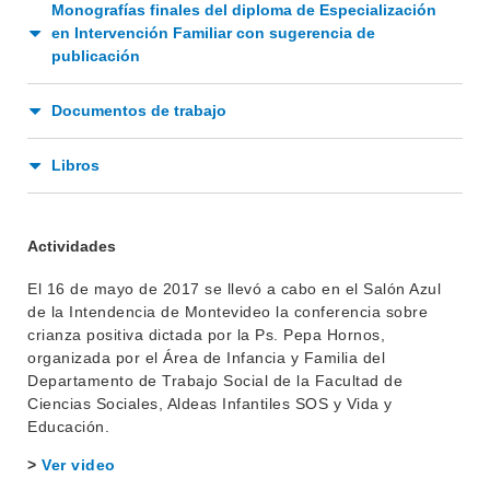
Monografías finales del diploma de Especialización
en Intervención Familiar con sugerencia de
BIBLIOTECA
LLAMADOS
publicación
NOTICIAS
Documentos de trabajo
CONTACTO
Libros
Actividades
El 16 de mayo de 2017 se llevó a cabo en el Salón Azul
de la Intendencia de Montevideo la conferencia sobre
crianza positiva dictada por la Ps. Pepa Hornos,
organizada por el Área de Infancia y Familia del
Departamento de Trabajo Social de la Facultad de
Ciencias Sociales, Aldeas Infantiles SOS y Vida y
Educación.
>
Ver video