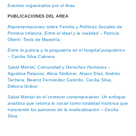
BEDELÍA
Eventos organizados por el Area
DEPARTAMENTOS
EVA FCS
PUBLICACIONES DEL AREA
ENSEÑANZA
OFERTA DE GRADO
Representaciones sobre Familia y Políticas Sociales de
Primera Infancia. Entre el ideal y la realidad
– Patricia
INVESTIGACIÓN
POSGRADOS
Oberti -Tesis de Maestría
EXTENSIÓN
EDUCACIÓN PERMANENTE
Entre la justicia y la psiquiatría en el hospital psiquiátrico
– Cecilia Silva Cabrera
MOVILIDAD ACADÉMICA
SERVICIOS
Salud Mental, Comunidad y Derechos Humanos
–
BIBLIOTECA
LLAMADOS
Agustina Palacios, Alicia Stolkiner, Alvaro Díaz, Andrés
Techera, Beatriz Fernández Castrillo, Cecilia Silva,
NOTICIAS
Débora Gribov
Salud Mental en el contexto contemporáneo. Un enfoque
CONTACTO
analítico que retoma lo social como totalidad histórica que
trasciende los patrones de la medicalización
– Cecilia
Silva