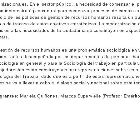
nizacionales. En el sector público, la necesidad de comenzar el 
amiento estratégico central para comenzar procesos de cambio en 
dio de las políticas de gestión de recursos humanos resulta un pu
o o de fracaso de estos objetivos estratégicos. La modernización d
icios a las necesidades de la ciudadanía se constituyen en aspect
país.
estión de recursos humanos es una problemática sociológica en va
ión –antes desempeñada por los departamentos de personal- hac
ociología en general y para la Sociología del trabajo en particul
ajadores/as están construyendo sus representaciones sobre esta g
ología del Trabajo, dado que es a partir de estas representacion
es se va a llevar a cabo el diálogo social y nacional sobre esta te
egrantes:
Mariela Quiñones, Marcos Supervielle (Profesor Emérito)