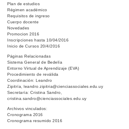
Plan de estudios
Régimen académico
Requisitos de ingreso
Cuerpo docente
Novedades
Promocion 2016
Inscripciones hasta 10/04/2016
Inicio de Cursos 20/4/2016
Páginas Relacionadas
Sistema General de Bedelía
INSTITUCIONAL
Entorno Virtual de Aprendizaje (EVA)
BEDELÍA
Procedimiento de reválida
DEPARTAMENTOS
Coordinación: Leandro
EVA FCS
Zipitría, leandro.zipitria@cienciassociales.edu.uy
ENSEÑANZA
Secretaría: Cristina Sandro,
OFERTA DE GRADO
cristina.sandro@cienciassociales.edu.uy
INVESTIGACIÓN
POSGRADOS
Archivos vinculados:
EXTENSIÓN
Cronograma 2016
EDUCACIÓN PERMANENTE
Cronograma resumido 2016
MOVILIDAD ACADÉMICA
SERVICIOS