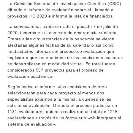
BEDELÍA
La Comisión Sectorial de Investigación Científica (CSIC)
DEPARTAMENTOS
difunde el informe de evaluación sobre el Llamado a
EVA FCS
proyectos I+D 2020 e informa la lista de financiados.
ENSEÑANZA
OFERTA DE GRADO
La convocatoria, había cerrado el pasado 7 de julio de
INVESTIGACIÓN
2020, inmersa en el contexto de emergencia sanitaria.
POSGRADOS
Frente a las circunstancias de la pandemia se vieron
EXTENSIÓN
afectadas algunas fechas de su calendario así como
EDUCACIÓN PERMANENTE
modalidades internas del proceso de evaluación que
MOVILIDAD ACADÉMICA
SERVICIOS
implicaron que las reuniones de las comisiones asesoras
se desarrollaran en modalidad virtual. En total fueron
BIBLIOTECA
LLAMADOS
considerados 557 proyectos para el proceso de
evaluación académica.
NOTICIAS
Según indica el informe «las comisiones de área
seleccionaron para cada proyecto al menos dos
CONTACTO
especialistas externos a la misma, a quienes se les
solicitó su evaluación. Durante el proceso participaron
1131 evaluadores, quienes realizaron un total de 1215
evaluaciones a través de un formulario web integrado al
sistema de evaluación».