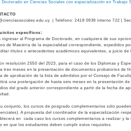
Doctorado en Ciencias Sociales con especialización en Trabajo S
NTACTO
cienciassociales.edu.uy | Teléfono: 2418 0938 interno 722 | Secr
uisitos específicos:
 ingresar al Programa de Doctorado, en cualquiera de sus opcion
los de Maestría de la especialidad correspondiente, expedidos por
ditar títulos o antecedentes académicos equivalentes, a juicio d
n resolución 2550 del 2023, para el caso de los Diplomas y Espe
a tres meses en la presentación de documentos probatorios de fina
a de aprobación de la lista de admitidos por el Consejo de Facult
tirá una postergación de hasta seis meses en la presentación de 
dios del grado anterior correspondiente a partir de la fecha de ap
ltad.
u conjunto, los cursos de posgrado complementarios sólo pueden
enciales). A propuesta del coordinador de la especialización res
blecerá en cada caso los cursos complementarios a realizar y la
o en que los estudiantes deben cumplir estos requisitos.