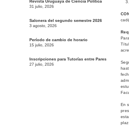
Revista Uruguaya de Ciencia Política
31 julio, 2026
CO
cad@
Salonera del segundo semestre 2026
3 agosto, 2026
Req
Para
Período de cambio de horario
Títu
15 julio, 2026
acre
Inscripciones para Tutorías entre Pares
Segú
27 julio, 2026
hast
fech
admi
estu
Facu
En s
pres
esta
plaz