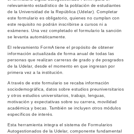
ENSEÑANZA
relevamiento estadístico de la población de estudiantes
OFERTA DE GRADO
de la Universidad de la República (Udelar). Completar
INVESTIGACIÓN
este formulario es obligatorio, quienes no cumplan con
POSGRADOS
este requisito no podrán inscribirse a cursos ni a
EXTENSIÓN
EDUCACIÓN PERMANENTE
exámenes. Una vez completado el formulario la sanción
se levanta automáticamente.
MOVILIDAD ACADÉMICA
SERVICIOS
El relevamiento FormA tiene el propósito de obtener
BIBLIOTECA
información actualizada de forma anual de todas las
LLAMADOS
personas que realizan carreras de grado y de posgrados
de la Udelar, desde el momento en que ingresan por
NOTICIAS
primera vez a la institución.
CONTACTO
A través de este formulario se recaba información
sociodemográfica, datos sobre estudios preuniversitarios
y otros estudios universitarios, trabajo, lenguas,
motivación y expectativas sobre su carrera, movilidad
académica y becas. También se incluyen otros módulos
específicos de interés.
Esta herramienta integra el sistema de Formularios
Autogestionados de la Udelar, componente fundamental