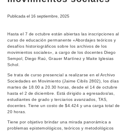
BEDELÍA
DEPARTAMENTOS
EVA FCS
Publicada el
16 septiembre, 2025
ENSEÑANZA
OFERTA DE GRADO
INVESTIGACIÓN
Hasta el 7 de octubre están abiertas las inscripciones al
POSGRADOS
curso de educación permanente «Abordajes teóricos y
EXTENSIÓN
desafíos historiográficos sobre los archivos de los
EDUCACIÓN PERMANENTE
movimientos sociales», a cargo de los docentes Diego
MOVILIDAD ACADÉMICA
SERVICIOS
Sempol, Diego Raú, Grauer Martínez y Maite Iglesias
Schol.
BIBLIOTECA
LLAMADOS
Se trata de curso presencial a realizarse en el Archivo
Sociedades en Movimiento (Jaime Cibils 2802), los días
NOTICIAS
martes de 18.00 a 20.30 horas, desde el 14 de octubre
hasta el 2 de diciembre. Está dirigido a egresados/as,
CONTACTO
estudiantes de grado y terciarios avanzados, TAS,
docentes. Tiene un costo de $4.424 y una carga total de
20 horas.
Tiene por objetivo brindar una mirada panorámica a
problemas epistemológicos, teóricos y metodológicos