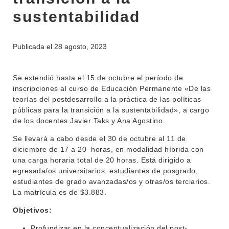
sustentabilidad
INSTITUCIONAL
BEDELÍA
Publicada el
28 agosto, 2023
DEPARTAMENTOS
EVA FCS
ENSEÑANZA
Se extendió hasta el 15 de octubre el período de
OFERTA DE GRADO
inscripciones al curso de Educación Permanente «De las
INVESTIGACIÓN
POSGRADOS
teorías del postdesarrollo a la práctica de las políticas
públicas para la transición a la sustentabilidad», a cargo
EXTENSIÓN
EDUCACIÓN PERMANENTE
de los docentes Javier Taks y Ana Agostino.
MOVILIDAD ACADÉMICA
SERVICIOS
Se llevará a cabo desde el 30 de octubre al 11 de
diciembre de 17 a 20 horas, en modalidad híbrida con
BIBLIOTECA
LLAMADOS
una carga horaria total de 20 horas. Está dirigido a
egresada/os universitarios, estudiantes de posgrado,
NOTICIAS
estudiantes de grado avanzadas/os y otras/os terciarios.
La matrícula es de $3.883.
CONTACTO
Objetivos:
Profundizar en la conceptualización del post-