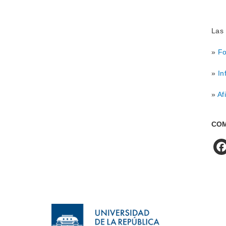
Las 
»
Fo
»
In
»
Af
COM