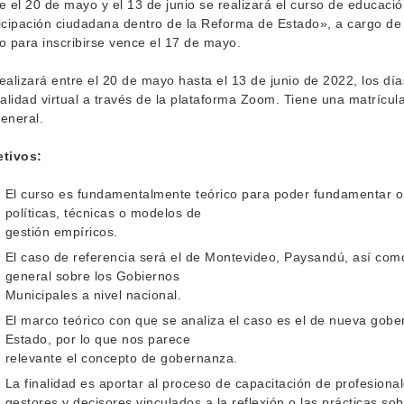
e el 20 de mayo y el 13 de junio se realizará el curso de educaci
icipación ciudadana dentro de la Reforma de Estado», a cargo de 
o para inscribirse vence el 17 de mayo.
ealizará entre el 20 de mayo hasta el 13 de junio de 2022, los día
lidad virtual a través de la plataforma Zoom. Tiene una matrícula
eneral.
etivos:
El curso es fundamentalmente teórico para poder fundamentar o 
políticas, técnicas o modelos de
gestión empíricos.
El caso de referencia será el de Montevideo, Paysandú, así como
general sobre los Gobiernos
Municipales a nivel nacional.
El marco teórico con que se analiza el caso es el de nueva gobe
Estado, por lo que nos parece
relevante el concepto de gobernanza.
La finalidad es aportar al proceso de capacitación de profesional
gestores y decisores vinculados a la reflexión o las prácticas so