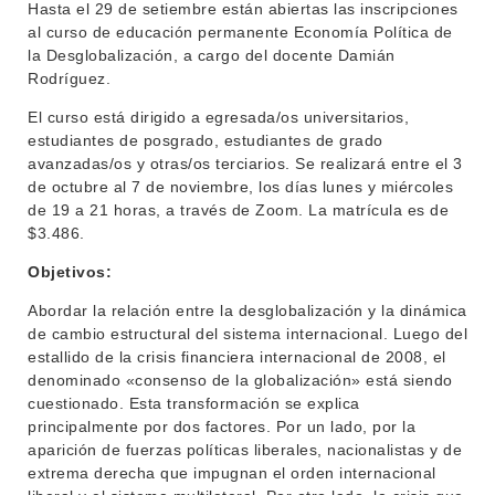
Hasta el 29 de setiembre están abiertas las inscripciones
BEDELÍA
al curso de educación permanente Economía Política de
DEPARTAMENTOS
la Desglobalización, a cargo del docente Damián
EVA FCS
Rodríguez.
ENSEÑANZA
OFERTA DE GRADO
El curso está dirigido a egresada/os universitarios,
estudiantes de posgrado, estudiantes de grado
INVESTIGACIÓN
POSGRADOS
avanzadas/os y otras/os terciarios. Se realizará entre el 3
de octubre al 7 de noviembre, los días lunes y miércoles
EXTENSIÓN
EDUCACIÓN PERMANENTE
de 19 a 21 horas, a través de Zoom. La matrícula es de
$3.486.
MOVILIDAD ACADÉMICA
SERVICIOS
Objetivos:
BIBLIOTECA
LLAMADOS
Abordar la relación entre la desglobalización y la dinámica
NOTICIAS
de cambio estructural del sistema internacional. Luego del
estallido de la crisis financiera internacional de 2008, el
CONTACTO
denominado «consenso de la globalización» está siendo
cuestionado. Esta transformación se explica
principalmente por dos factores. Por un lado, por la
aparición de fuerzas políticas liberales, nacionalistas y de
extrema derecha que impugnan el orden internacional