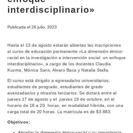
INSTITUCIONAL
interdisciplinario»
BEDELÍA
DEPARTAMENTOS
EVA FCS
Publicada el
26 julio, 2023
ENSEÑANZA
OFERTA DE GRADO
INVESTIGACIÓN
Hasta el 13 de agosto estarán abiertas las inscripciones
POSGRADOS
al curso de educación permanente «La dimensión étnico-
EXTENSIÓN
racial en la investigación e intervención social: un enfoque
EDUCACIÓN PERMANENTE
interdisciplinario», a cargo de los docentes Claudia
MOVILIDAD ACADÉMICA
SERVICIOS
Kuzma, Mónica Sans, Alvaro Baca y Natalia Stalla.
BIBLIOTECA
El curso está dirigido a egresada/os universitarios,
LLAMADOS
estudiantes de posgrado, estudiantes de grado
avanzadas/os y otras/os terciarios. Se dictará entre el
NOTICIAS
jueves 17 de agosto y el jueves 19 de octubre, en el
horario de 18 a 20 horas, en modalidad híbrida, con una
CONTACTO
carga total de 20 horas. La matrícula es de $3.883.
Objetivos:
Abordar la dimensión étnico-racial y su importancia