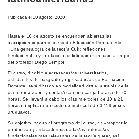
INSTITUCIONAL
BEDELÍA
DEPARTAMENTOS
Publicada el
10 agosto, 2020
EVA FCS
ENSEÑANZA
OFERTA DE GRADO
Hasta el 16 de agosto se encuentran abiertas las
inscripciones para el curso de Educación Permanente
INVESTIGACIÓN
POSGRADOS
«Una genealogía de la teoría Cuir: reflexiones
fundacionales y producciones latinoamericanas», a cargo
EXTENSIÓN
EDUCACIÓN PERMANENTE
del profesor Diego Sempol.
MOVILIDAD ACADÉMICA
SERVICIOS
El curso, dirigido a egresadas/os universitarios,
estudiantes de posgrado y egresadas/os de Formación
BIBLIOTECA
LLAMADOS
Docente, será dictado en modalidad virtual a través de la
plataforma Zoom y contará con una carga horaria de 20
NOTICIAS
horas. Se llevará a cabo los días miércoles de 19 a 21
horas e implicará un costo de matrícula de 3.118 pesos
CONTACTO
uruguayos.
Su objetivo, según el programa del curso, es «mapear la
producción y antecedentes de los/as autores/as
fundacionales más relevantes de la teoría queer, así