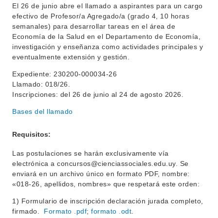
El 26 de junio abre el llamado a aspirantes para un cargo
efectivo de Profesor/a Agregado/a (grado 4, 10 horas
semanales) para desarrollar tareas en el área de
Economía de la Salud en el Departamento de Economía,
INSTITUCIONAL
investigación y enseñanza como actividades principales y
BEDELÍA
eventualmente extensión y gestión.
DEPARTAMENTOS
EVA FCS
Expediente: 230200-000034-26
ENSEÑANZA
Llamado: 018/26.
OFERTA DE GRADO
Inscripciones: del 26 de junio al 24 de agosto 2026.
INVESTIGACIÓN
POSGRADOS
Bases del llamado
EXTENSIÓN
EDUCACIÓN PERMANENTE
Requisitos:
MOVILIDAD ACADÉMICA
SERVICIOS
Las postulaciones se harán exclusivamente vía
BIBLIOTECA
electrónica a concursos@cienciassociales.edu.uy. Se
LLAMADOS
enviará en un archivo único en formato PDF, nombre:
«018-26, apellidos, nombres» que respetará este orden:
NOTICIAS
1) Formulario de inscripción declaración jurada completo,
CONTACTO
firmado.
Formato .pdf
;
formato .odt
.