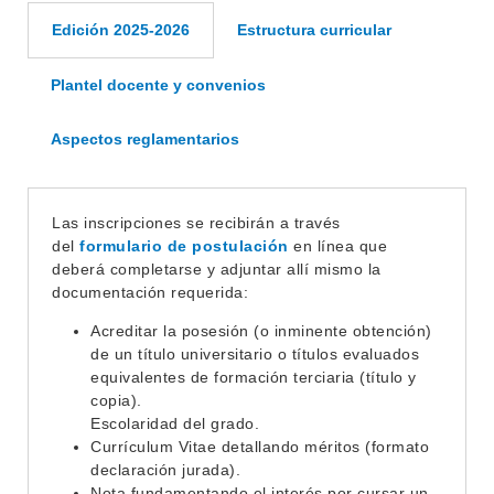
OFERTA DE GRADO
Edición 2025-2026
Estructura curricular
INVESTIGACIÓN
POSGRADOS
EXTENSIÓN
Plantel docente y convenios
EDUCACIÓN PERMANENTE
MOVILIDAD ACADÉMICA
SERVICIOS
Aspectos reglamentarios
BIBLIOTECA
LLAMADOS
NOTICIAS
Las inscripciones se recibirán a través
del
formulario de postulación
en línea que
deberá completarse y adjuntar allí mismo la
CONTACTO
documentación requerida:
Acreditar la posesión (o inminente obtención)
de un título universitario o títulos evaluados
equivalentes de formación terciaria (título y
copia).
Escolaridad del grado.
Currículum Vitae detallando méritos (formato
declaración jurada).
Nota fundamentando el interés por cursar un