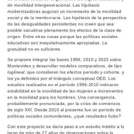
de movilidad intergeneracional. Las hipótesis
modernizadoras auguran un incremento de la movilidad
INSTITUCIONAL
social y de la meritocracia. Las hipótesis de la perspectiva
BEDELÍA
de las desigualdades persistentes no creen que sea
DEPARTAMENTOS
posible sacudirse plenamente los efectos de la clase de
EVA FCS
origen. Entre otras cosas porque las políticas sociales
ENSEÑANZA
educativas son inequitativamente apropiadas. La
OFERTA DE GRADO
gratuidad no es suficiente.
INVESTIGACIÓN
POSGRADOS
Se propone
integrar las bases 1996, 2010 y 2023 sobre
Montevideo y desarrollar modelos comparativos, de tipo
EXTENSIÓN
EDUCACIÓN PERMANENTE
loglineal
, que consideren los efectos período y cohorte, y
los ya definidos por el triángulo conceptual OED. Los
MOVILIDAD ACADÉMICA
SERVICIOS
estudios realizados en el período 1996-2010 indicaron
BIBLIOTECA
estabilidad en la movilidad de las mujeres e incrementos
LLAMADOS
en la movilidad para los hombres. Una convergencia,
probablemente pronunciada, por la crisis de comienzos
NOTICIAS
de siglo XXI. Desde 2010 al presente fue un período de
políticas sociales contundentes, ¿qué resultados hubo?
CONTACTO
Con este proyecto
se daría paso a un estudio inédito a lo
largo de más de 27 años de observaciones sobre la