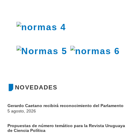
OFERTA DE GRADO
INVESTIGACIÓN
POSGRADOS
EXTENSIÓN
EDUCACIÓN PERMANENTE
MOVILIDAD ACADÉMICA
SERVICIOS
BIBLIOTECA
LLAMADOS
NOTICIAS
CONTACTO
NOVEDADES
Gerardo Caetano recibirá reconocimiento del Parlamento
5 agosto, 2026
Propuestas de número temático para la Revista Uruguaya
de Ciencia Política