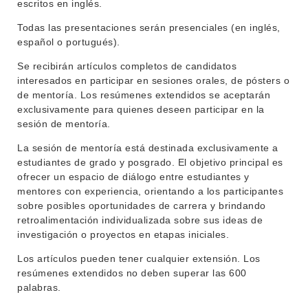
escritos en inglés.
EXTENSIÓN
EDUCACIÓN PERMANENTE
Todas las presentaciones serán presenciales (en inglés,
español o portugués).
MOVILIDAD ACADÉMICA
SERVICIOS
Se recibirán artículos completos de candidatos
BIBLIOTECA
interesados en participar en sesiones orales, de pósters o
LLAMADOS
de mentoría. Los resúmenes extendidos se aceptarán
exclusivamente para quienes deseen participar en la
NOTICIAS
sesión de mentoría.
CONTACTO
La sesión de mentoría está destinada exclusivamente a
estudiantes de grado y posgrado. El objetivo principal es
ofrecer un espacio de diálogo entre estudiantes y
mentores con experiencia, orientando a los participantes
sobre posibles oportunidades de carrera y brindando
retroalimentación individualizada sobre sus ideas de
investigación o proyectos en etapas iniciales.
Los artículos pueden tener cualquier extensión. Los
resúmenes extendidos no deben superar las 600
palabras.