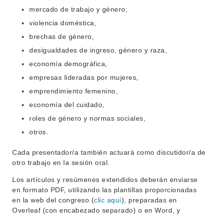
mercado de trabajo y género,
violencia doméstica,
brechas de género,
desigualdades de ingreso, género y raza,
economía demográfica,
empresas lideradas por mujeres,
emprendimiento femenino,
economía del cuidado,
roles de género y normas sociales,
otros.
INSTITUCIONAL
Cada presentador/a también actuará como discutidor/a de
otro trabajo en la sesión oral.
BEDELÍA
DEPARTAMENTOS
Los artículos y resúmenes extendidos deberán enviarse
EVA FCS
en formato PDF, utilizando las plantillas proporcionadas
ENSEÑANZA
OFERTA DE GRADO
en la web del congreso (
clic aquí
), preparadas en
Overleaf (con encabezado separado) o en Word, y
INVESTIGACIÓN
POSGRADOS