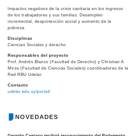
Impactos negativos de la crisis sanitaria en los ingresos
de los trabajadores y sus familias. Desempleo
incremental, desprotección social y aumento de la
pobreza.
Disciplinas
Ciencias Sociales y derecho.
INSTITUCIONAL
Responsables del proyecto
BEDELÍA
Prof. Andrés Blanco (Facultad de Derecho) y Christian A.
DEPARTAMENTOS
Mirza (Facultad de Ciencias Sociales) coordinadores de la
EVA FCS
Red RBU Udelar.
ENSEÑANZA
OFERTA DE GRADO
Contacto
INVESTIGACIÓN
udelar.edu.uy/portal/
POSGRADOS
EXTENSIÓN
EDUCACIÓN PERMANENTE
MOVILIDAD ACADÉMICA
SERVICIOS
NOVEDADES
BIBLIOTECA
LLAMADOS
Gerardo Caetano recibirá reconocimiento del Parlamento