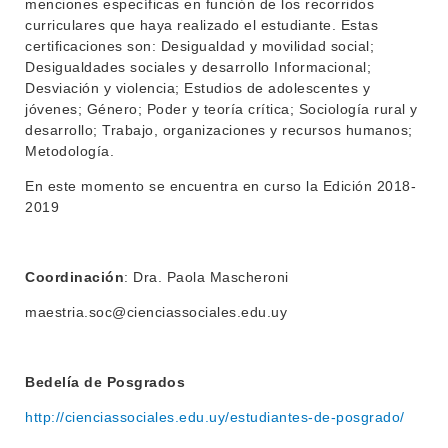
menciones específicas en función de los recorridos
curriculares que haya realizado el estudiante. Estas
BEDELÍA
DEPARTAMENTOS
certificaciones son: Desigualdad y movilidad social;
EVA FCS
Desigualdades sociales y desarrollo Informacional;
ENSEÑANZA
Desviación y violencia; Estudios de adolescentes y
OFERTA DE GRADO
jóvenes; Género; Poder y teoría crítica; Sociología rural y
INVESTIGACIÓN
desarrollo; Trabajo, organizaciones y recursos humanos;
POSGRADOS
Metodología.
EXTENSIÓN
EDUCACIÓN PERMANENTE
En este momento se encuentra en curso la Edición 2018-
2019
MOVILIDAD ACADÉMICA
SERVICIOS
BIBLIOTECA
LLAMADOS
Coordinación
: Dra. Paola Mascheroni
NOTICIAS
maestria.soc@cienciassociales.edu.uy
CONTACTO
Bedelía de Posgrados
http://cienciassociales.edu.uy/estudiantes-de-posgrado/