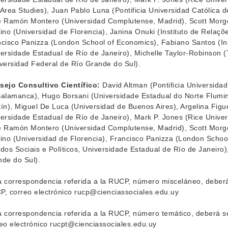
Area Studies), Juan Pablo Luna (Pontificia Universidad Católica 
 Ramón Montero (Universidad Complutense, Madrid), Scott Morgen
ino (Universidad de Florencia), Janina Onuki (Instituto de Relaçõ
cisco Panizza (London School of Economics), Fabiano Santos (Inst
ersidade Estadual de Río de Janeiro), Michelle Taylor-Robinson (
versidad Federal de Río Grande do Sul).
sejo Consultivo Científico:
David Altman (Pontificia Universidad
alamanca), Hugo Borsani (Universidade Estadual do Norte Flumi
ín), Miguel De Luca (Universidad de Buenos Aires), Argelina Figuei
ersidade Estadual de Río de Janeiro), Mark P. Jones (Rice Univer
 Ramón Montero (Universidad Complutense, Madrid), Scott Morgen
ino (Universidad de Florencia), Francisco Panizza (London School
dos Sociais e Políticos, Universidade Estadual de Río de Janeiro
de do Sul).
 correspondencia referida a la RUCP, número misceláneo, deberá s
, correo electrónico rucp@cienciassociales.edu.uy
 correspondencia referida a la RUCP, número temático, deberá ser
eo electrónico rucpt@cienciassociales.edu.uy