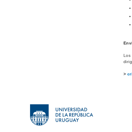
Env
Los 
diri
>
cr