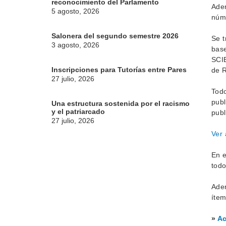
reconocimiento del Parlamento
Adem
5 agosto, 2026
núm
Salonera del segundo semestre 2026
Se t
3 agosto, 2026
base
SCI
Inscripciones para Tutorías entre Pares
de R
27 julio, 2026
Todo
publ
Una estructura sostenida por el racismo
y el patriarcado
publ
27 julio, 2026
Ver 
En e
todo
Adem
ítem
»
Ac