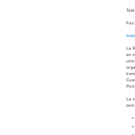
Telé
Fax
Inst
La R
en n
univ
orga
trei
Cuen
Port
La s
seis