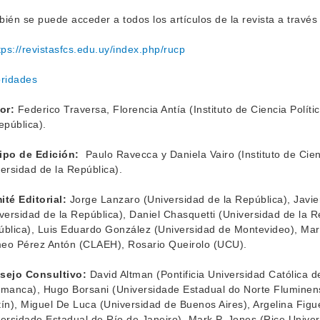
ién se puede acceder a todos los artículos de la revista a través 
tps://revistasfcs.edu.uy/index.php/rucp
oridades
or:
Federico Traversa, Florencia Antía (Instituto de Ciencia Políti
epública).
ipo de Edición:
Paulo Ravecca y Daniela Vairo (Instituto de Cien
ersidad de la República).
té Editorial:
Jorge Lanzaro (Universidad de la República), Javi
versidad de la República), Daniel Chasquetti (Universidad de la R
blica), Luis Eduardo González (Universidad de Montevideo), Mar
eo Pérez Antón (CLAEH), Rosario Queirolo (UCU).
sejo Consultivo:
David Altman (Pontificia Universidad Católica d
manca), Hugo Borsani (Universidade Estadual do Norte Fluminen
ín), Miguel De Luca (Universidad de Buenos Aires), Argelina Figuei
ersidade Estadual de Río de Janeiro), Mark P. Jones (Rice Univers