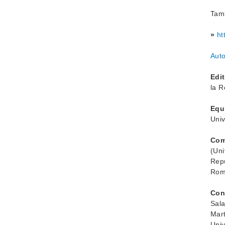
Tamb
»
ht
Aut
Edit
la R
Equ
Univ
Comi
(Uni
Repú
Rom
Con
Sala
Mart
Univ