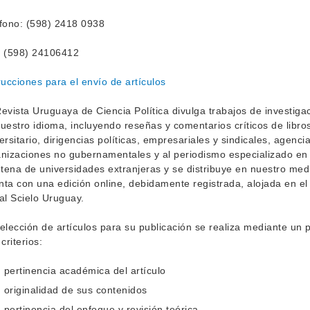
fono: (598) 2418 0938
: (598) 24106412
rucciones para el envío de artículos
evista Uruguaya de Ciencia Política divulga trabajos de investigaci
uestro idioma, incluyendo reseñas y comentarios críticos de libro
ersitario, dirigencias políticas, empresariales y sindicales, agenc
nizaciones no gubernamentales y al periodismo especializado en 
ntena de universidades extranjeras y se distribuye en nuestro medio
ta con una edición online, debidamente registrada, alojada en el w
al Scielo Uruguay.
elección de artículos para su publicación se realiza mediante un 
 criterios:
pertinencia académica del artículo
originalidad de sus contenidos
pertinencia del enfoque y revisión teórica