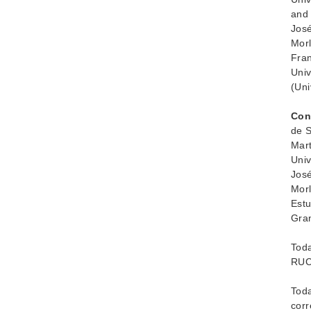
and 
José
Morl
Fran
Univ
(Uni
Con
de S
Mart
Univ
José
Morl
Estu
Gran
Toda
RUCP
Toda
corr