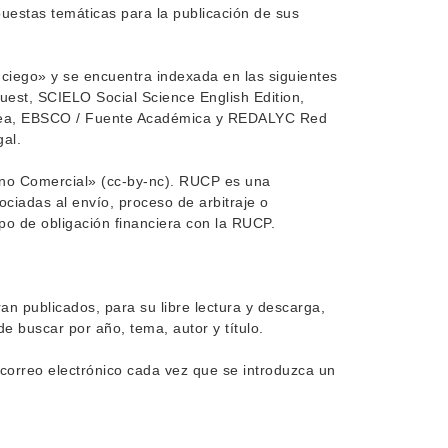
uestas temáticas para la publicación de sus
 ciego» y se encuentra indexada en las siguientes
uest, SCIELO Social Science English Edition,
nea, EBSCO / Fuente Académica y REDALYC Red
gal.
 no Comercial» (cc-by-nc). RUCP es una
ciadas al envío, proceso de arbitraje o
ipo de obligación financiera con la RUCP.
ran publicados, para su libre lectura y descarga,
de buscar por año, tema, autor y título.
correo electrónico cada vez que se introduzca un