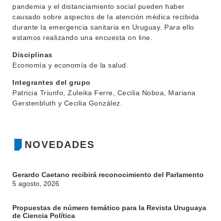
pandemia y el distanciamiento social pueden haber
causado sobre aspectos de la atención médica recibida
durante la emergencia sanitaria en Uruguay. Para ello
estamos realizando una encuesta on line.
Disciplinas
INSTITUCIONAL
Economía y economía de la salud.
BEDELÍA
DEPARTAMENTOS
Integrantes del grupo
EVA FCS
Patricia Triunfo, Zuleika Ferre, Cecilia Noboa, Mariana
ENSEÑANZA
Gerstenbluth y Cecilia González.
OFERTA DE GRADO
INVESTIGACIÓN
POSGRADOS
NOVEDADES
EXTENSIÓN
EDUCACIÓN PERMANENTE
MOVILIDAD ACADÉMICA
SERVICIOS
Gerardo Caetano recibirá reconocimiento del Parlamento
BIBLIOTECA
5 agosto, 2026
LLAMADOS
NOTICIAS
Propuestas de número temático para la Revista Uruguaya
de Ciencia Política