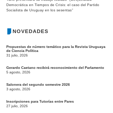
Democrática en Tiempos de Crisis: el caso del Partido
INSTITUCIONAL
Socialista de Uruguay en los sesentas”
BEDELÍA
DEPARTAMENTOS
EVA FCS
NOVEDADES
ENSEÑANZA
OFERTA DE GRADO
INVESTIGACIÓN
POSGRADOS
Propuestas de número temático para la Revista Uruguaya
de Ciencia Política
EXTENSIÓN
EDUCACIÓN PERMANENTE
31 julio, 2026
MOVILIDAD ACADÉMICA
SERVICIOS
Gerardo Caetano recibirá reconocimiento del Parlamento
5 agosto, 2026
BIBLIOTECA
LLAMADOS
Salonera del segundo semestre 2026
NOTICIAS
3 agosto, 2026
CONTACTO
Inscripciones para Tutorías entre Pares
27 julio, 2026