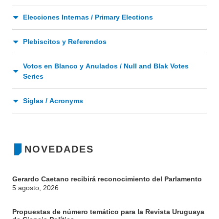
Elecciones Internas / Primary Elections
Plebiscitos y Referendos
INSTITUCIONAL
Votos en Blanco y Anulados / Null and Blak Votes
Series
BEDELÍA
DEPARTAMENTOS
EVA FCS
Siglas / Acronyms
ENSEÑANZA
OFERTA DE GRADO
INVESTIGACIÓN
POSGRADOS
NOVEDADES
EXTENSIÓN
EDUCACIÓN PERMANENTE
MOVILIDAD ACADÉMICA
SERVICIOS
Gerardo Caetano recibirá reconocimiento del Parlamento
5 agosto, 2026
BIBLIOTECA
LLAMADOS
Propuestas de número temático para la Revista Uruguaya
NOTICIAS