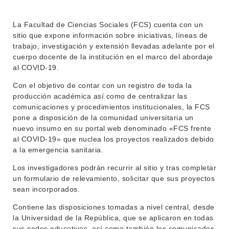
ENSEÑANZA
OFERTA DE GRADO
La Facultad de Ciencias Sociales (FCS) cuenta con un
INVESTIGACIÓN
POSGRADOS
sitio que expone información sobre iniciativas, líneas de
trabajo, investigación y extensión llevadas adelante por el
EXTENSIÓN
EDUCACIÓN PERMANENTE
cuerpo docente de la institución en el marco del abordaje
al COVID-19.
MOVILIDAD ACADÉMICA
SERVICIOS
Con el objetivo de contar con un registro de toda la
BIBLIOTECA
LLAMADOS
producción académica así como de centralizar las
comunicaciones y procedimientos institucionales, la FCS
NOTICIAS
pone a disposición de la comunidad universitaria un
nuevo insumo en su portal web denominado «FCS frente
CONTACTO
al COVID-19» que nuclea los proyectos realizados debido
a la emergencia sanitaria.
Los investigadores podrán recurrir al sitio y tras completar
un formulario de relevamiento, solicitar que sus proyectos
sean incorporados.
Contiene las disposiciones tomadas a nivel central, desde
la Universidad de la República, que se aplicaron en todas
sus sedes educativas, así como también los comunicados