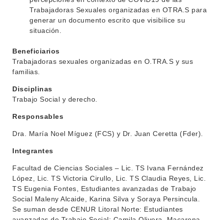
Trabajadoras Sexuales organizadas en OTRA.S para
generar un documento escrito que visibilice su
situación.
INSTITUCIONAL
Beneficiarios
BEDELÍA
Trabajadoras sexuales organizadas en O.TRA.S y sus
DEPARTAMENTOS
familias.
EVA FCS
Disciplinas
ENSEÑANZA
OFERTA DE GRADO
Trabajo Social y derecho.
INVESTIGACIÓN
POSGRADOS
Responsables
EXTENSIÓN
Dra. María Noel Míguez (FCS) y Dr. Juan Ceretta (Fder).
EDUCACIÓN PERMANENTE
Integrantes
MOVILIDAD ACADÉMICA
SERVICIOS
Facultad de Ciencias Sociales – Lic. TS Ivana Fernández
BIBLIOTECA
LLAMADOS
López, Lic. TS Victoria Cirullo, Lic. TS Claudia Reyes, Lic.
TS Eugenia Fontes, Estudiantes avanzadas de Trabajo
NOTICIAS
Social Maleny Alcaide, Karina Silva y Soraya Persincula.
Se suman desde CENUR Litoral Norte: Estudiantes
CONTACTO
avanzadas de Trabajo Social: Camila Olivera, Macarena