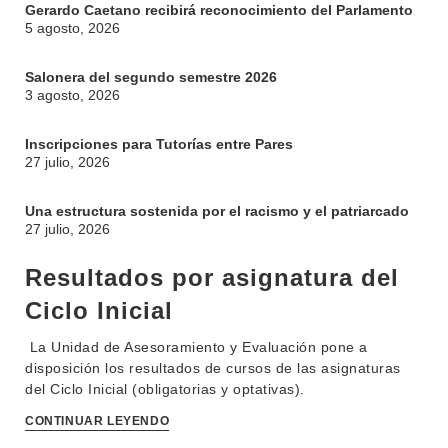
Gerardo Caetano recibirá reconocimiento del Parlamento
5 agosto, 2026
Salonera del segundo semestre 2026
3 agosto, 2026
Inscripciones para Tutorías entre Pares
27 julio, 2026
INSTITUCIONAL
Una estructura sostenida por el racismo y el patriarcado
BEDELÍA
27 julio, 2026
DEPARTAMENTOS
EVA FCS
Resultados por asignatura del
ENSEÑANZA
OFERTA DE GRADO
Ciclo Inicial
INVESTIGACIÓN
POSGRADOS
La Unidad de Asesoramiento y Evaluación pone a
disposición los resultados de cursos de las asignaturas
EXTENSIÓN
EDUCACIÓN PERMANENTE
del Ciclo Inicial (obligatorias y optativas).
MOVILIDAD ACADÉMICA
SERVICIOS
CONTINUAR LEYENDO