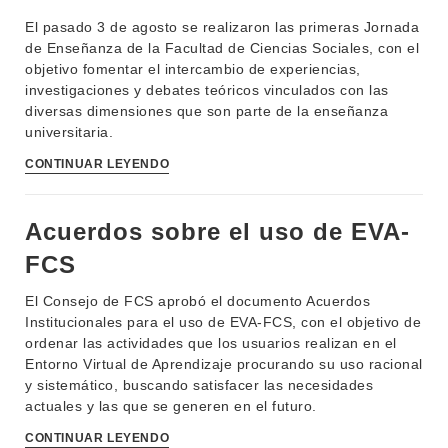
EVA FCS
El pasado 3 de agosto se realizaron las primeras Jornada
ENSEÑANZA
de Enseñanza de la Facultad de Ciencias Sociales, con el
OFERTA DE GRADO
objetivo fomentar el intercambio de experiencias,
INVESTIGACIÓN
investigaciones y debates teóricos vinculados con las
POSGRADOS
diversas dimensiones que son parte de la enseñanza
EXTENSIÓN
universitaria.
EDUCACIÓN PERMANENTE
CONTINUAR LEYENDO
MOVILIDAD ACADÉMICA
SERVICIOS
BIBLIOTECA
LLAMADOS
Acuerdos sobre el uso de EVA-
NOTICIAS
FCS
El Consejo de FCS aprobó el documento Acuerdos
CONTACTO
Institucionales para el uso de EVA-FCS, con el objetivo de
ordenar las actividades que los usuarios realizan en el
Entorno Virtual de Aprendizaje procurando su uso racional
y sistemático, buscando satisfacer las necesidades
actuales y las que se generen en el futuro.
CONTINUAR LEYENDO