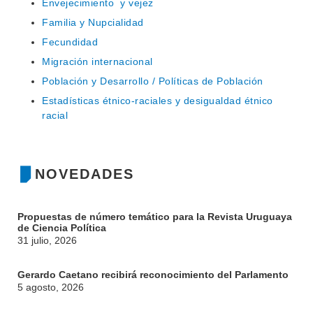
Envejecimiento y vejez
Familia y Nupcialidad
Fecundidad
Migración internacional
INSTITUCIONAL
Población y Desarrollo / Políticas de Población
BEDELÍA
DEPARTAMENTOS
Estadísticas étnico-raciales y desigualdad étnico
EVA FCS
racial
ENSEÑANZA
OFERTA DE GRADO
INVESTIGACIÓN
POSGRADOS
NOVEDADES
EXTENSIÓN
EDUCACIÓN PERMANENTE
Propuestas de número temático para la Revista Uruguaya
MOVILIDAD ACADÉMICA
SERVICIOS
de Ciencia Política
31 julio, 2026
BIBLIOTECA
LLAMADOS
Gerardo Caetano recibirá reconocimiento del Parlamento
NOTICIAS
5 agosto, 2026
CONTACTO