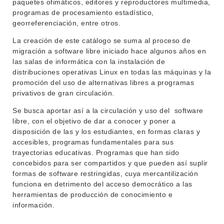
paquetes ofimáticos, editores y reproductores multimedia,
programas de procesamiento estadístico,
georreferenciación, entre otros.
La creación de este catálogo se suma al proceso de
migración a software libre iniciado hace algunos años en
las salas de informática con la instalación de
distribuciones operativas Linux en todas las máquinas y la
promoción del uso de alternativas libres a programas
privativos de gran circulación.
Se busca aportar así a la circulación y uso del software
libre, con el objetivo de dar a conocer y poner a
disposición de las y los estudiantes, en formas claras y
accesibles, programas fundamentales para sus
INSTITUCIONAL
trayectorias educativas. Programas que han sido
BEDELÍA
concebidos para ser compartidos y que pueden así suplir
DEPARTAMENTOS
formas de software restringidas, cuya mercantilización
EVA FCS
funciona en detrimento del acceso democrático a las
ENSEÑANZA
herramientas de producción de conocimiento e
OFERTA DE GRADO
información.
INVESTIGACIÓN
POSGRADOS