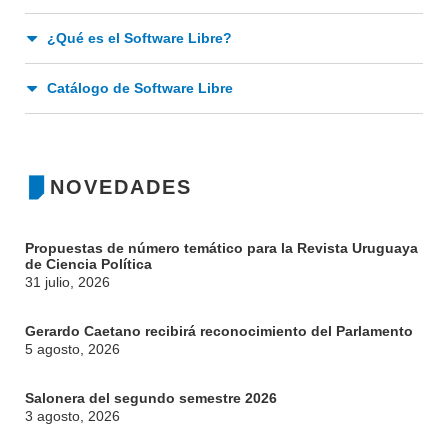
EXTENSIÓN
EDUCACIÓN PERMANENTE
¿Qué es el Software Libre?
MOVILIDAD ACADÉMICA
SERVICIOS
Catálogo de Software Libre
BIBLIOTECA
LLAMADOS
NOTICIAS
NOVEDADES
CONTACTO
Propuestas de número temático para la Revista Uruguaya
de Ciencia Política
31 julio, 2026
Gerardo Caetano recibirá reconocimiento del Parlamento
5 agosto, 2026
Salonera del segundo semestre 2026
3 agosto, 2026