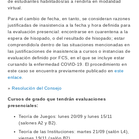
OFERTA DE GRADO
de estudiantes habilitados/as a rendirla en modalidad
virtual.
INVESTIGACIÓN
POSGRADOS
Para el cambio de fecha, en tanto, se consideran razones
EXTENSIÓN
EDUCACIÓN PERMANENTE
justificadas de inasistencia a la fecha y hora definida para
la evaluación presencial: encontrarse en cuarentena a la
MOVILIDAD ACADÉMICA
SERVICIOS
espera de hisopado, o del resultado de hisopado; estar
comprendido/a dentro de las situaciones mencionadas en
BIBLIOTECA
LLAMADOS
las justificaciones de inasistencia a cursos o instancias de
evaluación definido por FCS, en el que se incluye estar
NOTICIAS
cursando la enfermedad COVID-19. El procedimiento en
este caso se encuentra previamente publicado en
este
CONTACTO
enlace
.
»
Resolución del Consejo
Cursos de grado que tendrán evaluaciones
presenciales:
Teoría de Juegos: lunes 20/09 y lunes 15/11
(salones A2 y B2).
Teoría de las Instituciones: martes 21/09 (salón L4),
viernes 19/11 (salón B2).