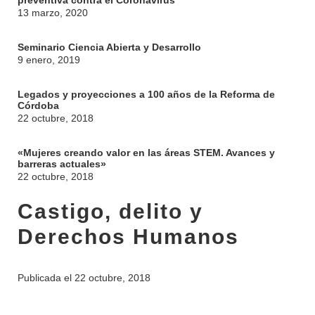
preventiva contra el Coronavirus
13 marzo, 2020
Seminario Ciencia Abierta y Desarrollo
9 enero, 2019
Legados y proyecciones a 100 años de la Reforma de
Córdoba
22 octubre, 2018
«Mujeres creando valor en las áreas STEM. Avances y
INSTITUCIONAL
barreras actuales»
22 octubre, 2018
BEDELÍA
DEPARTAMENTOS
Castigo, delito y
EVA FCS
ENSEÑANZA
Derechos Humanos
OFERTA DE GRADO
INVESTIGACIÓN
POSGRADOS
Publicada el
22 octubre, 2018
EXTENSIÓN
EDUCACIÓN PERMANENTE
MOVILIDAD ACADÉMICA
SERVICIOS