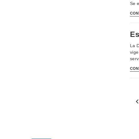
Se e
CON
Es
La D
vige
serv
CON