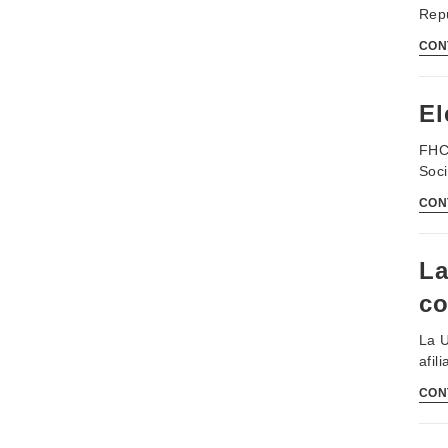
Repú
CON
El
FHCE
Soci
CON
La
c
La U
afil
CON