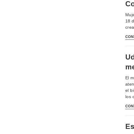
Co
Muje
18 d
crea
CON
Ud
me
El m
aten
el b
los 
CON
Es