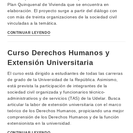
Plan Quinquenal de Vivienda que se encuentra en
elaboración. El proyecto surge a partir del diálogo con
con más de treinta organizaciones de la sociedad civil
vinculadas a la temática.
CONTINUAR LEYENDO
INSTITUCIONAL
Curso Derechos Humanos y
BEDELÍA
Extensión Universitaria
DEPARTAMENTOS
EVA FCS
El curso está dirigido a estudiantes de todas las carreras
ENSEÑANZA
OFERTA DE GRADO
de grado de la Universidad de la República. Asimismo,
está prevista la participación de integrantes de la
INVESTIGACIÓN
POSGRADOS
sociedad civil organizada y funcionarios técnico-
administrativos y de servicios (TAS) de la Udelar. Busca
EXTENSIÓN
EDUCACIÓN PERMANENTE
articular la labor de extensión universitaria con el marco
teórico de los Derechos Humanos, propiciando una mejor
MOVILIDAD ACADÉMICA
SERVICIOS
comprensión de los Derechos Humanos y de la función
extensionista en la universidad.
BIBLIOTECA
LLAMADOS
CONTINUAR LEYENDO