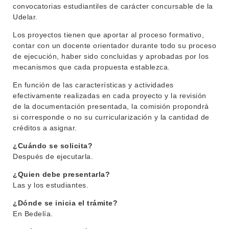
DEPARTAMENTOS
convocatorias estudiantiles de carácter concursable de la
EVA FCS
Udelar.
ENSEÑANZA
OFERTA DE GRADO
Los proyectos tienen que aportar al proceso formativo,
contar con un docente orientador durante todo su proceso
INVESTIGACIÓN
POSGRADOS
de ejecución, haber sido concluidas y aprobadas por los
mecanismos que cada propuesta establezca.
EXTENSIÓN
EDUCACIÓN PERMANENTE
En función de las características y actividades
MOVILIDAD ACADÉMICA
SERVICIOS
efectivamente realizadas en cada proyecto y la revisión
de la documentación presentada, la comisión propondrá
BIBLIOTECA
LLAMADOS
si corresponde o no su curricularización y la cantidad de
créditos a asignar.
NOTICIAS
¿Cuándo se solicita?
CONTACTO
Después de ejecutarla.
¿Quien debe presentarla?
Las y los estudiantes.
¿Dónde se inicia el trámite?
En Bedelía.