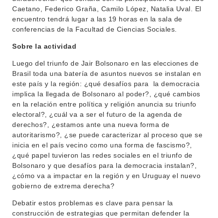
EVA FCS
Caetano, Federico Graña, Camilo López, Natalia Uval. El
ENSEÑANZA
encuentro tendrá lugar a las 19 horas en la sala de
OFERTA DE GRADO
conferencias de la Facultad de Ciencias Sociales.
INVESTIGACIÓN
POSGRADOS
Sobre la actividad
EXTENSIÓN
EDUCACIÓN PERMANENTE
Luego del triunfo de Jair Bolsonaro en las elecciones de
Brasil toda una batería de asuntos nuevos se instalan en
MOVILIDAD ACADÉMICA
SERVICIOS
este país y la región: ¿qué desafíos para la democracia
implica la llegada de Bolsonaro al poder?, ¿qué cambios
BIBLIOTECA
LLAMADOS
en la relación entre política y religión anuncia su triunfo
electoral?, ¿cuál va a ser el futuro de la agenda de
NOTICIAS
derechos?, ¿estamos ante una nueva forma de
autoritarismo?, ¿se puede caracterizar al proceso que se
CONTACTO
inicia en el país vecino como una forma de fascismo?,
¿qué papel tuvieron las redes sociales en el triunfo de
Bolsonaro y que desafíos para la democracia instalan?,
¿cómo va a impactar en la región y en Uruguay el nuevo
gobierno de extrema derecha?
Debatir estos problemas es clave para pensar la
construcción de estrategias que permitan defender la