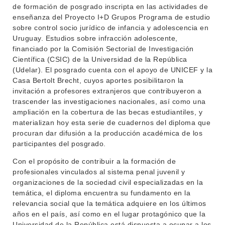
de formación de posgrado inscripta en las actividades de
EVA FCS
enseñanza del Proyecto I+D Grupos Programa de estudio
ENSEÑANZA
sobre control socio jurídico de infancia y adolescencia en
OFERTA DE GRADO
Uruguay. Estudios sobre infracción adolescente,
INVESTIGACIÓN
POSGRADOS
financiado por la Comisión Sectorial de Investigación
Científica (CSIC) de la Universidad de la República
EXTENSIÓN
EDUCACIÓN PERMANENTE
(Udelar). El posgrado cuenta con el apoyo de UNICEF y la
Casa Bertolt Brecht, cuyos aportes posibilitaron la
MOVILIDAD ACADÉMICA
SERVICIOS
invitación a profesores extranjeros que contribuyeron a
trascender las investigaciones nacionales, así como una
BIBLIOTECA
LLAMADOS
ampliación en la cobertura de las becas estudiantiles, y
materializan hoy esta serie de cuadernos del diploma que
NOTICIAS
procuran dar difusión a la producción académica de los
participantes del posgrado.
CONTACTO
Con el propósito de contribuir a la formación de
profesionales vinculados al sistema penal juvenil y
organizaciones de la sociedad civil especializadas en la
temática, el diploma encuentra su fundamento en la
relevancia social que la temática adquiere en los últimos
años en el país, así como en el lugar protagónico que la
Universidad de la República está dispuesta a ocupar a los