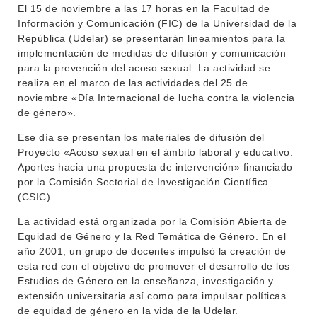
El 15 de noviembre a las 17 horas en la Facultad de
INSTITUCIONAL
Información y Comunicación (FIC) de la Universidad de la
República (Udelar) se presentarán lineamientos para la
BEDELÍA
implementación de medidas de difusión y comunicación
DEPARTAMENTOS
para la prevención del acoso sexual. La actividad se
EVA FCS
realiza en el marco de las actividades del 25 de
ENSEÑANZA
OFERTA DE GRADO
noviembre «Día Internacional de lucha contra la violencia
de género».
INVESTIGACIÓN
POSGRADOS
Ese día se presentan los materiales de difusión del
EXTENSIÓN
EDUCACIÓN PERMANENTE
Proyecto «Acoso sexual en el ámbito laboral y educativo.
Aportes hacia una propuesta de intervención» financiado
MOVILIDAD ACADÉMICA
SERVICIOS
por la Comisión Sectorial de Investigación Científica
(CSIC).
BIBLIOTECA
LLAMADOS
La actividad está organizada por la Comisión Abierta de
NOTICIAS
Equidad de Género y la Red Temática de Género. En el
año 2001, un grupo de docentes impulsó la creación de
esta red con el objetivo de promover el desarrollo de los
CONTACTO
Estudios de Género en la enseñanza, investigación y
extensión universitaria así como para impulsar políticas
de equidad de género en la vida de la Udelar.