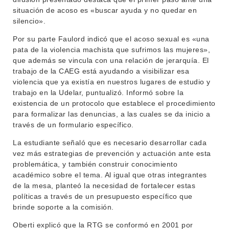
situación de acoso es «buscar ayuda y no quedar en
EXTENSIÓN
EDUCACIÓN PERMANENTE
silencio».
MOVILIDAD ACADÉMICA
SERVICIOS
Por su parte Faulord indicó que el acoso sexual es «una
pata de la violencia machista que sufrimos las mujeres»,
BIBLIOTECA
LLAMADOS
que además se vincula con una relación de jerarquía. El
trabajo de la CAEG está ayudando a visibilizar esa
NOTICIAS
violencia que ya existía en nuestros lugares de estudio y
trabajo en la Udelar, puntualizó. Informó sobre la
CONTACTO
existencia de un protocolo que establece el procedimiento
para formalizar las denuncias, a las cuales se da inicio a
través de un formulario específico.
La estudiante señaló que es necesario desarrollar cada
vez más estrategias de prevención y actuación ante esta
problemática, y también construir conocimiento
académico sobre el tema. Al igual que otras integrantes
de la mesa, planteó la necesidad de fortalecer estas
políticas a través de un presupuesto específico que
brinde soporte a la comisión.
Oberti explicó que la RTG se conformó en 2001 por