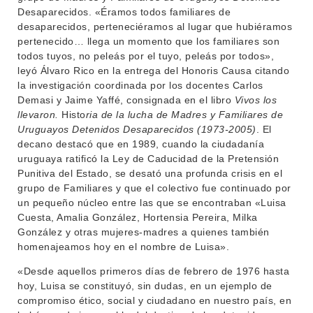
Desaparecidos. «Éramos todos familiares de
MOVILIDAD ACADÉMICA
SERVICIOS
desaparecidos, perteneciéramos al lugar que hubiéramos
pertenecido… llega un momento que los familiares son
BIBLIOTECA
LLAMADOS
todos tuyos, no peleás por el tuyo, peleás por todos»,
leyó Álvaro Rico en la entrega del Honoris Causa citando
NOTICIAS
la investigación coordinada por los docentes Carlos
Demasi y Jaime Yaffé, consignada en el libro
Vivos los
CONTACTO
llevaron.
Histo
ria de la lucha de Madres y Familiares de
Uruguayos Detenidos Desaparecidos (1973-2005)
. El
decano destacó que en 1989, cuando la ciudadanía
uruguaya ratificó la Ley de Caducidad de la Pretensión
Punitiva del Estado, se desató una profunda crisis en el
grupo de Familiares y que el colectivo fue continuado por
un pequeño núcleo entre las que se encontraban «Luisa
Cuesta, Amalia González, Hortensia Pereira, Milka
González y otras mujeres-madres a quienes también
homenajeamos hoy en el nombre de Luisa».
«Desde aquellos primeros días de febrero de 1976 hasta
hoy, Luisa se constituyó, sin dudas, en un ejemplo de
compromiso ético, social y ciudadano en nuestro país, en