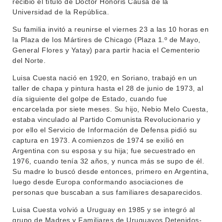
recibió el título de Doctor Honoris Causa de la
Universidad de la República.
Su familia invitó a reunirse el viernes 23 a las 10 horas en
la Plaza de los Mártires de Chicago (Plaza 1.º de Mayo,
General Flores y Yatay) para partir hacia el Cementerio
del Norte.
Luisa Cuesta nació en 1920, en Soriano, trabajó en un
taller de chapa y pintura hasta el 28 de junio de 1973, al
día siguiente del golpe de Estado, cuando fue
encarcelada por siete meses. Su hijo, Nebio Melo Cuesta,
estaba vinculado al Partido Comunista Revolucionario y
INSTITUCIONAL
por ello el Servicio de Información de Defensa pidió su
captura en 1973. A comienzos de 1974 se exilió en
BEDELÍA
DEPARTAMENTOS
Argentina con su esposa y su hija; fue secuestrado en
EVA FCS
1976, cuando tenía 32 años, y nunca más se supo de él.
ENSEÑANZA
Su madre lo buscó desde entonces, primero en Argentina,
OFERTA DE GRADO
luego desde Europa conformando asociaciones de
INVESTIGACIÓN
personas que buscaban a sus familiares desaparecidos.
POSGRADOS
Luisa Cuesta volvió a Uruguay en 1985 y se integró al
EXTENSIÓN
EDUCACIÓN PERMANENTE
grupo de Madres y Familiares de Uruguayos Detenidos-