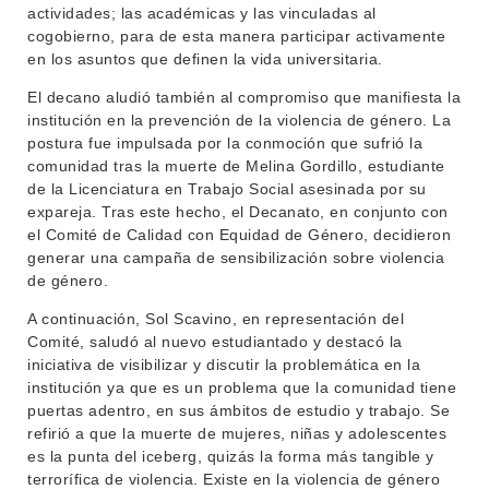
actividades; las académicas y las vinculadas al
cogobierno, para de esta manera participar activamente
en los asuntos que definen la vida universitaria.
El decano aludió también al compromiso que manifiesta la
institución en la prevención de la violencia de género. La
postura fue impulsada por la conmoción que sufrió la
comunidad tras la muerte de Melina Gordillo, estudiante
de la Licenciatura en Trabajo Social asesinada por su
INSTITUCIONAL
expareja. Tras este hecho, el Decanato, en conjunto con
BEDELÍA
el Comité de Calidad con Equidad de Género, decidieron
DEPARTAMENTOS
generar una campaña de sensibilización sobre violencia
EVA FCS
de género.
ENSEÑANZA
OFERTA DE GRADO
A continuación, Sol Scavino, en representación del
INVESTIGACIÓN
Comité, saludó al nuevo estudiantado y destacó la
POSGRADOS
iniciativa de visibilizar y discutir la problemática en la
EXTENSIÓN
institución ya que es un problema que la comunidad tiene
EDUCACIÓN PERMANENTE
puertas adentro, en sus ámbitos de estudio y trabajo. Se
MOVILIDAD ACADÉMICA
SERVICIOS
refirió a que la muerte de mujeres, niñas y adolescentes
es la punta del iceberg, quizás la forma más tangible y
BIBLIOTECA
LLAMADOS
terrorífica de violencia. Existe en la violencia de género