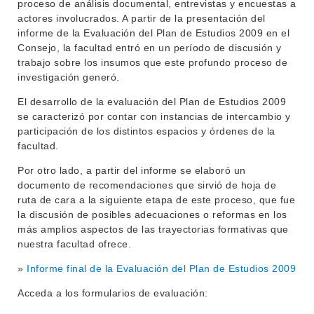
proceso de análisis documental, entrevistas y encuestas a
actores involucrados. A partir de la presentación del
informe de la Evaluación del Plan de Estudios 2009 en el
INSTITUCIONAL
Consejo, la facultad entró en un período de discusión y
BEDELÍA
trabajo sobre los insumos que este profundo proceso de
DEPARTAMENTOS
investigación generó.
EVA FCS
ENSEÑANZA
El desarrollo de la evaluación del Plan de Estudios 2009
OFERTA DE GRADO
se caracterizó por contar con instancias de intercambio y
INVESTIGACIÓN
participación de los distintos espacios y órdenes de la
POSGRADOS
facultad.
EXTENSIÓN
EDUCACIÓN PERMANENTE
Por otro lado, a partir del informe se elaboró un
documento de recomendaciones que sirvió de hoja de
MOVILIDAD ACADÉMICA
SERVICIOS
ruta de cara a la siguiente etapa de este proceso, que fue
BIBLIOTECA
la discusión de posibles adecuaciones o reformas en los
LLAMADOS
más amplios aspectos de las trayectorias formativas que
nuestra facultad ofrece.
NOTICIAS
»
Informe final de la Evaluación del Plan de Estudios 2009
CONTACTO
Acceda a los formularios de evaluación: